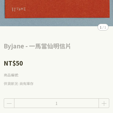
1
/
1
Byjane - 一馬當仙明信片
NT$50
商品編號:
供貨狀況:
尚有庫存